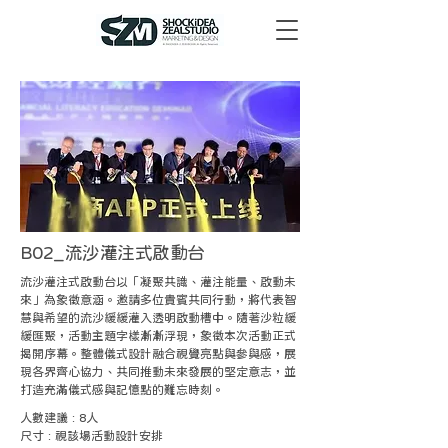
B02_流沙灌注式啟動台
流沙灌注式啟動台以「凝聚共識、灌注能量、啟動未
來」為象徵意涵。邀請多位貴賓共同行動，將代表智
慧與希望的流沙緩緩灌入透明啟動槽中。隨著沙粒緩
緩匯聚，活動主題字樣漸漸浮現，象徵本次活動正式
揭開序幕。整體儀式設計融合視覺亮點與參與感，展
現各界齊心協力、共同推動未來發展的堅定意志，並
打造充滿儀式感與記憶點的難忘時刻。
人數建議 : 8人
尺寸 : 視該場活動設計安排