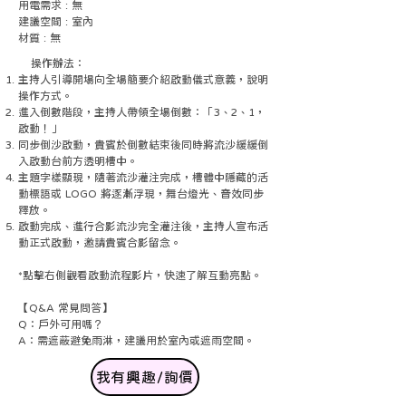
用電需求 : 無
建議空間 : 室內
材質 : 無
操作辦法：
主持人引導開場向全場簡要介紹啟動儀式意義，說明
操作方式。
進入倒數階段，主持人帶領全場倒數：「3、2、1，
啟動！」
同步倒沙啟動，貴賓於倒數結束後同時將流沙緩緩倒
入啟動台前方透明槽中。
主題字樣顯現，隨著流沙灌注完成，槽體中隱藏的活
動標語或 LOGO 將逐漸浮現，舞台燈光、音效同步
釋放。
啟動完成、進行合影流沙完全灌注後，主持人宣布活
動正式啟動，邀請貴賓合影留念。
*點擊右側觀看啟動流程影片，快速了解互動亮點。
【Q&A 常見問答】
Q：戶外可用嗎？
A：需遮蔽避免雨淋，建議用於室內或遮雨空間。
我有興趣/詢價