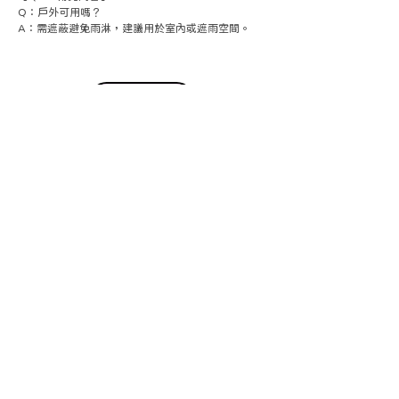
Q：戶外可用嗎？
A：需遮蔽避免雨淋，建議用於室內或遮雨空間。
我有興趣/詢價
啟動儀式總覽
SHOCKiDEA CREATIVE MARKETING @ 2025