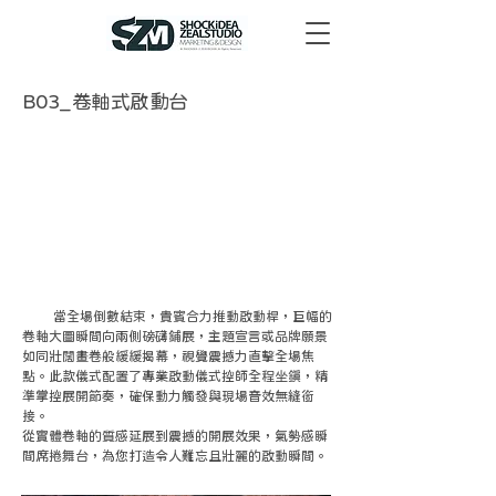
B03_卷軸式啟動台
當全場倒數結束，貴賓合力推動啟動桿，巨幅的
卷軸大圖瞬間向兩側磅礴鋪展，主題宣言或品牌願景
如同壯闊畫卷般緩緩揭幕，視覺震撼力直擊全場焦
點。此款儀式配置了專業啟動儀式控師全程坐鎮，精
準掌控展開節奏，確保動力觸發與現場音效無縫銜
接。
從實體卷軸的質感延展到震撼的開展效果，氣勢感瞬
間席捲舞台，為您打造令人難忘且壯麗的啟動瞬間。