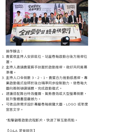
操作辦法：
貴賓依主持人安排就位，站至卷軸啟動台後方推桿位
置。
主持人邀請貴賓將手扶握於啟動推桿，做好共同揭幕
準備。
主持人口令倒數 3、2、1，貴賓合力推動感應桿，專
業啟動儀式控師於後台精準同步控制動力，使卷軸大
圖向兩側磅礴鋪展，完成啟動儀式。
建議搭配舞台特效煙霧、氣勢音效或大型螢幕倒數，
提升整體畫面震撼力。
可依品牌需求設計專屬卷軸視覺大圖、LOGO 或年度
宣言文字。
*點擊觀看啟動流程影片，快速了解互動亮點。
【Q&A 常見問答】