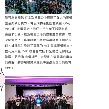
黠可創意團隊 在本次博覽會中展現了強大的視覺
整合與執行實力。從前期的活動整體視覺（Key
Visual）定義開始，我們一手包辦了活動海報、
邀請卡印刷、以及覆蓋全場的媒體廣告宣傳。在
空間營造上，黠可針對不同校區與場館（如籃球
館、排球館）設計了專屬的 A/B 款主視覺輸出，
並利用大量 PVC 複合合成板 打造攤位走廊與互
動區，更透過 充氣拱門、大型帆布背景與宮燈旗
的佈置，將會場構築成極具專業感與活力的教育
殿堂。