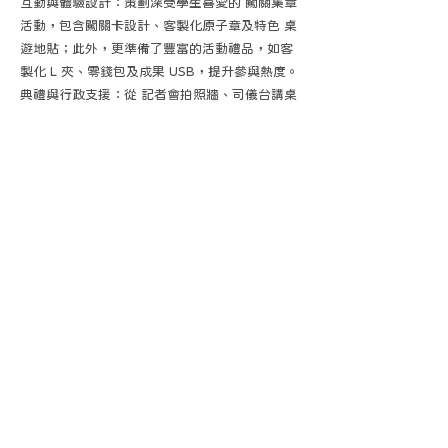
互動與體驗設計：策劃深受學生喜愛的 闖關集章
活動，包含闖關卡設計、客製化原子章及特色 桌
遊地貼；此外，更準備了豐富的活動禮品，如客
製化 L 夾、零錢包及成果 USB，提升參與熱度。
典禮與行政支援：從 記者會拍照牆、司儀台講桌
輸出，到專業的 啟動儀式客製化道具 與 40 校校
名手舉牌，黠可團隊確保了每一場儀式都能完美
呈現。
透過從 團體 Polo 衫、識別證製作 到大型硬體輸
出的「一站式服務」，黠可不僅為各級學校提供
了絕佳的展示舞台，更透過高效的後勤整合與視
覺呈現，為每位學子打造了一段清晰且充滿啟發
的升學探索之旅。
Back
SHOCKiDEA CREATIVE MARKETING @ 2025