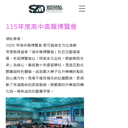
115年度高中高職博覽會
領航青春：
2025 年高中職博覽會 黠可創意全方位策劃
年度教育盛事「高中職博覽會」於近日圓滿落
幕，本屆博覽會以「探索多元志向，開創無限未
來」為核心，集結數十所優質學校，透過互動式
展攤與特色體驗，協助廣大學子在升學轉折點找
到心儀方向。現場不僅有精采的社團展演，更規
劃了充滿趣味的探索動線，將嚴肅的升學資訊轉
化為一場熱血的校園嘉年華。