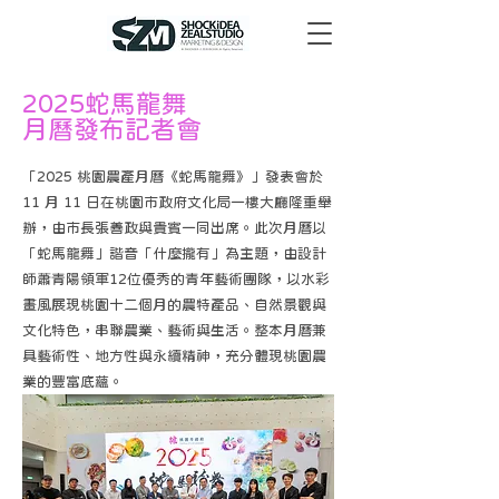
2025蛇馬龍舞
月曆發布記者會
「2025 桃園農產月曆《蛇馬龍舞》」發表會於
11 月 11 日在桃園市政府文化局一樓大廳隆重舉
辦，由市長張善政與貴賓一同出席。此次月曆以
「蛇馬龍舞」諧音「什麼攏有」為主題，由設計
師蕭青陽領軍12位優秀的青年藝術團隊，以水彩
畫風展現桃園十二個月的農特產品、自然景觀與
文化特色，串聯農業、藝術與生活。整本月曆兼
具藝術性、地方性與永續精神，充分體現桃園農
業的豐富底蘊。