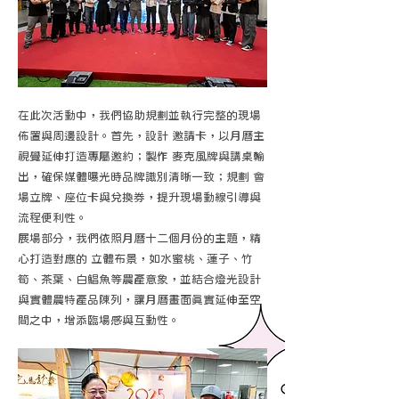
在此次活動中，我們協助規劃並執行完整的現場
佈置與周邊設計。首先，設計 邀請卡，以月曆主
視覺延伸打造專屬邀約；製作 麥克風牌與講桌輸
出，確保媒體曝光時品牌識別清晰一致；規劃 會
場立牌、座位卡與兌換券，提升現場動線引導與
流程便利性。
展場部分，我們依照月曆十二個月份的主題，精
心打造對應的 立體布景，如水蜜桃、蓮子、竹
筍、茶葉、白鯧魚等農產意象，並結合燈光設計
與實體農特產品陳列，讓月曆畫面真實延伸至空
間之中，增添臨場感與互動性。