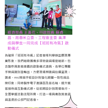
經濟部長 王美花、行政院長 蘇貞
昌、周春米立委、工程會主委 吳澤
成與學生一同完成【班班有冷氣】啟
動儀式
為確保「班班有冷氣」記者會順利舉辦並展現專
業形象，我們細緻籌備多項物資與場控細節。包
含製作具象徵意義的啟動儀式道具、各單位專屬
手牌與識別證輸出，方便現場辨識與拍攝呈現；
講桌、mic牌與手板設計則強化視覺一致性與品
牌印象；同時製作電子邀請函及簽名軸，提升賓
客接待與互動儀式感。從前期設計到現場執行，
全面掌握活動流程所需，打造一場具備政策意涵
與溫度的公部門記者會。