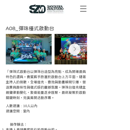
A08_彈珠檯式啟動台
「彈珠式啟動台以彈珠台造型為亮點，成為開場最具
特色的道具。貴賓將手放置於啟動台上方平面，隨著
主持人的倒數，全場燈光、音效與動畫瞬間引爆，營
造兼具趣味性與儀式感的震撼氛圍。彈珠台燈光隨主
視覺律動變化，象徵能量逐步匯聚，最終凝聚於啟動
關鍵時刻，完美揭開活動序幕。
人數建議 : 10人以內
建議空間 : 室內
操作辦法：
主持人邀請貴賓就位於啟動台前。