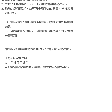
主持人口令倒數 3、2、1，啟動道具隨之亮起。
啟動台瞬間亮起，並可同步觸發LED動畫、光柱或舞
台特效。
✦ 彈珠台燈光變化帶來期待感，啟動瞬間更具戲劇
效果
✦ 可客製彈珠台圖文、導軌設計與底座光效，增添
典禮氛圍
*點擊右側觀看啟動流程影片，快速了解互動亮點。
【Q&A 常見問答】
Q：戶外可用嗎？
A：需遮蔽避免雨淋，建議用於室內或遮雨空間。