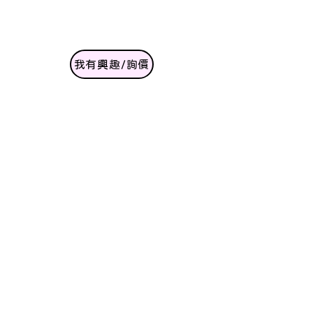
我有興趣/詢價
啟動儀式總覽
SHOCKiDEA CREATIVE MARKETING @ 2025