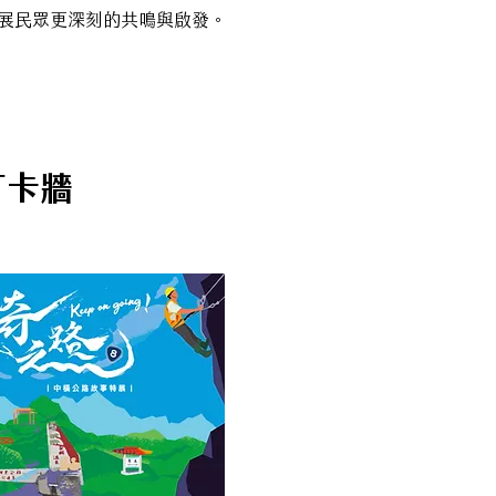
給參展民眾更深刻的共鳴與啟發。
打卡牆