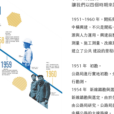
​讓我們以四個時期
1951~1960 年，開
中橫興建，不只是開拓
源與人力運用。興建前
測量、施工測量、改線
建立了公共 建設的里
1951 年 初勘。
公路局進行實地初勘，
行勘測。
1954 年 新線踏勘與
新線踏勘與選定，由於
由公路局研究，公路局
中橫公路的主線路線。