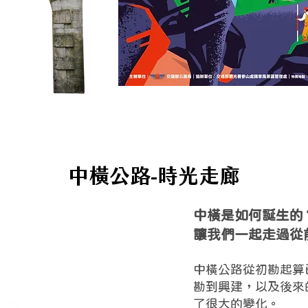
中橫公路-時光走廊
中橫是如何誕生的
讓我們一起走過從
中橫公路從初勘起算
勘到興建，以及後來
了很大的變化。