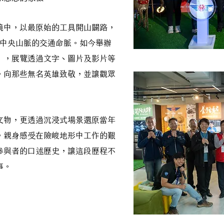
境中，以最原始的工具開山闢路，
貫中央山脈的交通命脈。如今舉辦
」，展覽透過文字、圖片及影片等
，向那些無名英雄致敬，並讓觀眾
文物，更透過沉浸式場景還原當年
，親身感受在險峻地形中工作的艱
參與者的口述歷史，讓這段歷程不
事。