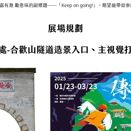
有激 勵意味的副標題——「Keep on going!」，期望能帶
展場規劃
處-合歡山隧道造景入口、主視覺